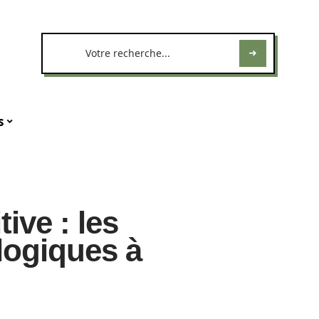
s
ive : les
logiques à