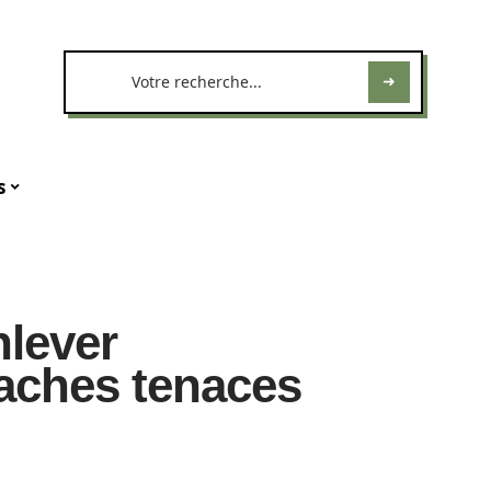
s
nlever
taches tenaces